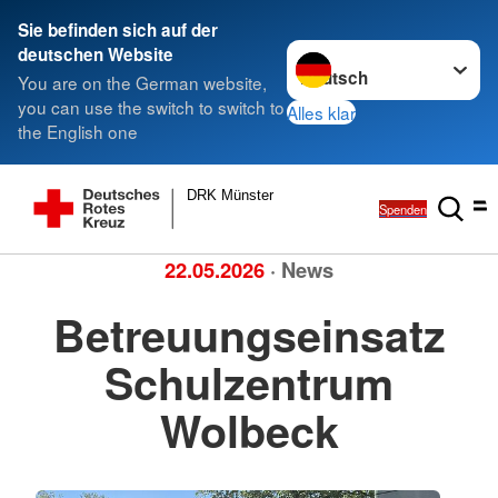
Sie befinden sich auf der
Sprache wechseln zu
deutschen Website
You are on the German website,
you can use the switch to switch to
Alles klar
the English one
DRK Münster
Spenden
22.05.2026
· News
Betreuungseinsatz
Schulzentrum
Wolbeck