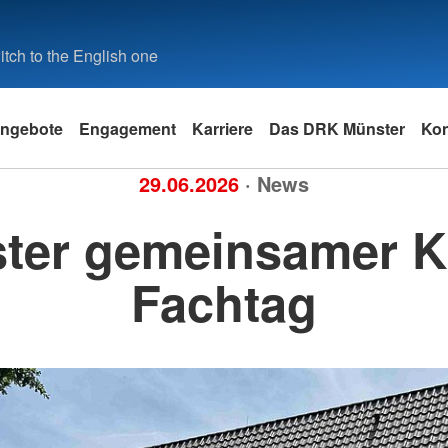
tch to the English one
ngebote
Engagement
Karriere
Das DRK Münster
Kon
29.06.2026
· News
ster gemeinsamer Ki
Fachtag