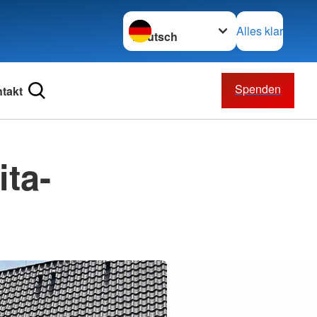
Sprache wechseln zu
Alles klar
Spenden
takt
ta-