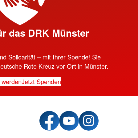
ür das DRK Münster
d Solidarität – mit Ihrer Spende! Sie
eutsche Rote Kreuz vor Ort in Münster.
d werden
Jetzt Spenden