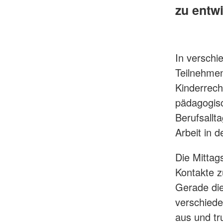
zu entwi
In verschi
Teilnehme
Kinderrech
pädagogisc
Berufsallt
Arbeit in d
Die Mittag
Kontakte z
Gerade die
verschied
aus und tr