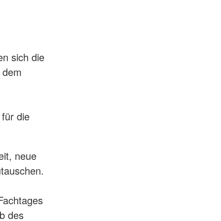
n sich die
, dem
für die
it, neue
utauschen.
Fachtages
lb des