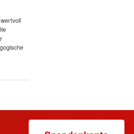
wertvoll
Die
e
agogische