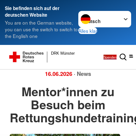
Sie befinden sich auf der
Sprache wechseln zu
deutschen Website
You are on the German website,
you can use the switch to switch to
Alles klar
the English one
DRK Münster
Spenden
16.06.2026
· News
Mentor*innen zu
Besuch beim
Rettungshundetrainin