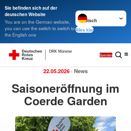
Sie befinden sich auf der
Sprache wechseln zu
deutschen Website
You are on the German website,
you can use the switch to switch to
Alles klar
the English one
DRK Münster
Spenden
22.05.2026
· News
Saisoneröffnung im
Coerde Garden