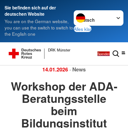
Sie befinden sich auf der
Sprache wechseln zu
deutschen Website
You are on the German website,
you can use the switch to switch to
Alles klar
the English one
DRK Münster
Spenden
14.01.2026
· News
Workshop der ADA-
Beratungsstelle
beim
Bildungsinstitut