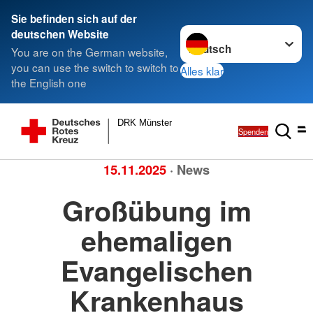
Sie befinden sich auf der
Sprache wechseln zu
deutschen Website
You are on the German website,
you can use the switch to switch to
Alles klar
the English one
DRK Münster
Spenden
15.11.2025
· News
Großübung im
ehemaligen
Evangelischen
Krankenhaus