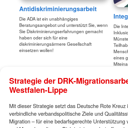
Antidiskriminierungsarbeit
Inte
Die ADA ist ein unabhängiges
Beratungsangebot und unterstützt Sie, wenn
Die Int
Sie Diskriminierungserfahrungen gemacht
Inklus
haben oder sich für eine
Münster
diskriminierungsärmere Gesellschaft
Teilha
einsetzen wollen!
Mensch
eines g
Miteina
Strategie der DRK-Migrationsarbe
Westfalen-Lippe
Mit dieser Strategie setzt das Deutsche Rote Kreuz 
verbindliche verbandspolitische Ziele und Qualitäts
Migration – für eine bedarfsgerechte Unterstützun