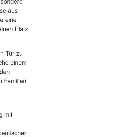
esondere
ise aus
ie eine
einen Platz
on Tür zu
ache einem
rden
n Familien
g mit
peutischen