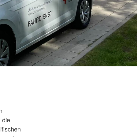
n
 die
ifischen