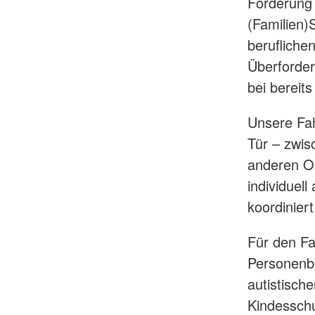
Förderung 
(Familien)
berufliche
Überforder
bei bereit
Unsere Fah
Tür – zwis
anderen Or
individuel
koordiniert
Für den Fa
Personenbe
autistisch
Kindesschu