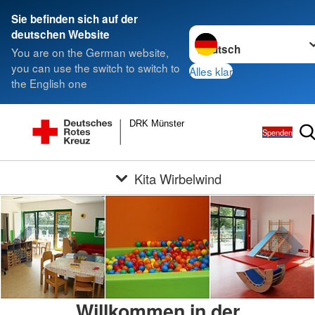
Sie befinden sich auf der
Sprache wechseln zu
deutschen Website
You are on the German website,
you can use the switch to switch to
Alles klar
the English one
DRK Münster
Spenden
Kita Wirbelwind
Willkommen in der