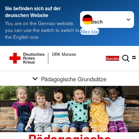
Sie befinden sich auf der
Sprache wechseln zu
deutschen Website
You are on the German website,
you can use the switch to switch to
Alles klar
the English one
DRK Münster
Spenden
Pädagogische Grundsätze
Pädagogische