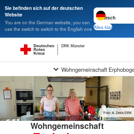
Sie befinden sich auf der deutschen
Sprache wechseln 
Website
You are on the German website, you can
Alles klar
use the switch to switch to the English one
DRK Münster
Wohngemeinschaft Erphobog
Foto: A. Zelck/DRK
Wohngemeinschaft