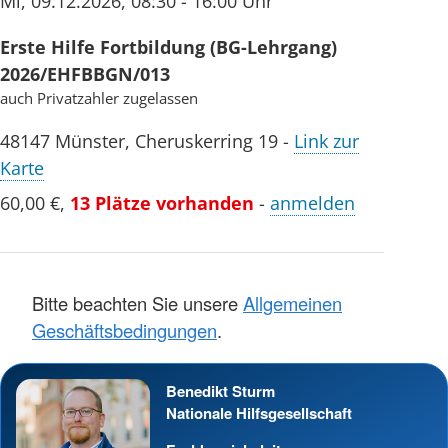
Mi
,
09.12.2026
,
08:30 - 16:00 Uhr
Erste Hilfe Fortbildung (BG-Lehrgang)
2026/EHFBBGN/013
auch Privatzahler zugelassen
48147
Münster
,
Cheruskerring 19
-
Link zur
Karte
60,00 €
,
13 Plätze vorhanden
-
anmelden
Bitte beachten Sie unsere
Allgemeinen
Geschäftsbedingungen
.
Benedikt Sturm
Nationale Hilfsgesellschaft