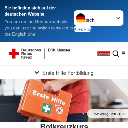
Sie befinden sich auf der
Sprache wechseln zu
deutschen Website
You are on the German website,
you can use the switch to switch to
Alles klar
the English one
DRK Münster
Spenden
Erste Hilfe Fortbildung
Foto: Willing-Holtz / DRK
Rotkreuzkurs