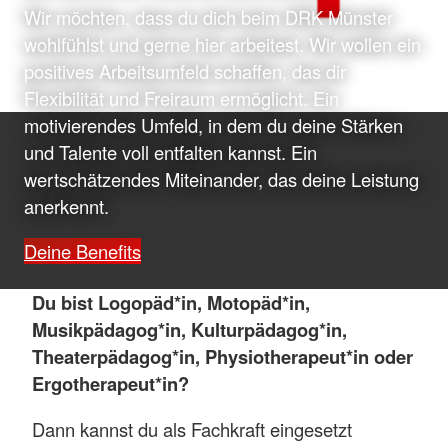
Wir möchten, dass du dich beim DRK Münster
wohlfühlst und gerne hier arbeitest. Wir wollen ein
positives Arbeitsumfeld schaffen, das dir
Flexibilität und Freiraum ermöglicht. Ein
motivierendes Umfeld, in dem du deine Stärken
und Talente voll entfalten kannst. Ein
wertschätzendes Miteinander, das deine Leistung
anerkennt.
Deine Benefits
Du bist Logopäd*in, Motopäd*in,
Musikpädagog*in, Kulturpädagog*in,
Theaterpädagog*in, Physiotherapeut*in oder
Ergotherapeut*in?
Dann kannst du als Fachkraft eingesetzt