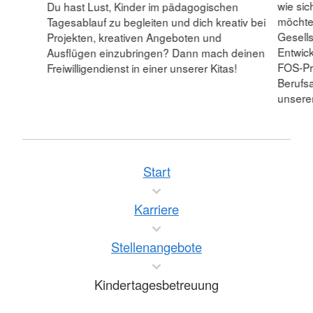
wie sic
(PVO).
Du hast Lust, Kinder im pädagogischen
möchtes
Tagesablauf zu begleiten und dich kreativ bei
Gesells
Projekten, kreativen Angeboten und
Mehr anzeigen
Entwic
Ausflügen einzubringen? Dann mach deinen
FOS-Pr
Freiwilligendienst in einer unserer Kitas!
Berufsa
unserer
Start
Karriere
Stellenangebote
Kindertagesbetreuung