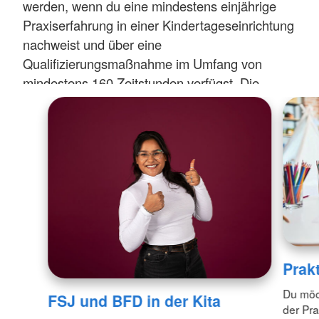
werden, wenn du eine mindestens einjährige
Praxiserfahrung in einer Kindertageseinrichtung
nachweist und über eine
Qualifizierungsmaßnahme im Umfang von
mindestens 160 Zeitstunden verfügst. Die
Praxiserfahrung und die
Qualifizierungsmaßnahme können auch nach
Aufnahme der Tätigkeit erbracht werden. Die
Qualifizierungsmaßnahme soll innerhalb von
drei Monaten nach Aufnahme der Tätigkeit
begonnen werden.
Mehr Informationen:
Der Einsatz von Personal
in den Kindertageseinrichtungen ist im
Prakt
Kinderbildungsgesetz (KiBiz) geregelt.
Konkretisiert wurden die dazu erforderlichen
Du möch
FSJ und BFD in der Kita
Qualifikationen in der
Personalverordnung
der Pr