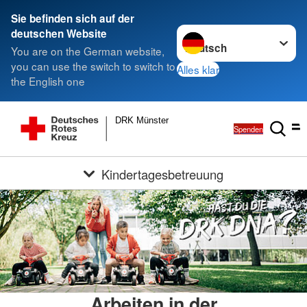
Sie befinden sich auf der
Sprache wechseln zu
deutschen Website
You are on the German website,
you can use the switch to switch to
Alles klar
the English one
DRK Münster
Spenden
Kindertagesbetreuung
Arbeiten in der