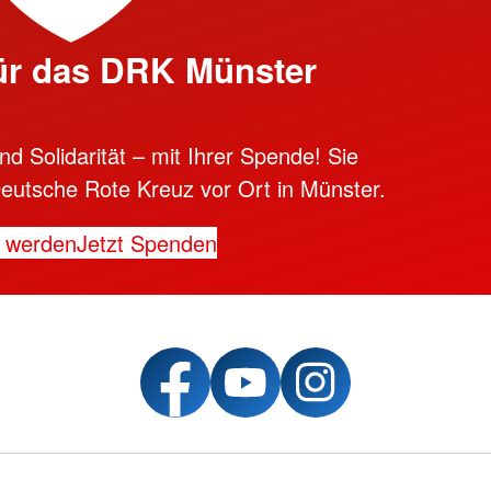
ür das DRK Münster
d Solidarität – mit Ihrer Spende! Sie
eutsche Rote Kreuz vor Ort in Münster.
d werden
Jetzt Spenden