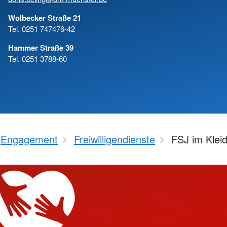
Wolbecker Straße 21
Tel. 0251 747476-42
Hammer Straße 39
Tel. 0251 3788-60
Engagement
Freiwilligendienste
FSJ im Klei