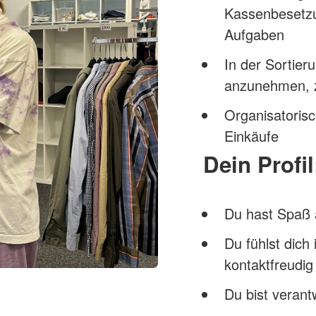
Kassenbesetzu
Aufgaben
In der Sortier
anzunehmen, z
Organisatoris
Einkäufe
Dein Profil
Du hast Spaß
Du fühlst dich
kontaktfreudig
Du bist veran