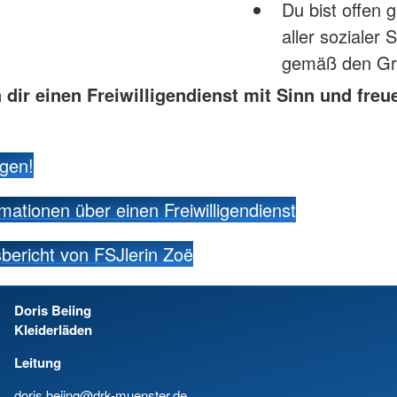
Du bist offen 
aller sozialer
gemäß den Gr
 dir einen Freiwilligendienst mit Sinn und freu
agen!
mationen über einen Freiwilligendienst
bericht von FSJlerin Zoë
Doris Beiing
Kleiderläden
Leitung
doris.beiing@drk-muenster.de