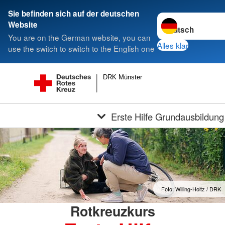
Sie befinden sich auf der deutschen
Sprache wechseln 
Website
You are on the German website, you can
Alles klar
use the switch to switch to the English one
DRK Münster
Erste Hilfe Grundausbildung
Foto: Willing-Holtz / DRK
Rotkreuzkurs