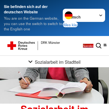
Sie befinden sich auf der
Sprache wechseln zu
deutschen Website
You are on the German website,
you can use the switch to switch to
Alles klar
the English one
DRK Münster
Spenden
Sozialarbeit im Stadtteil
Sozialarbeit im